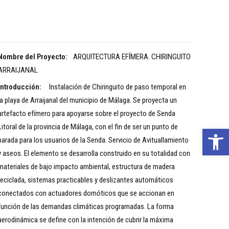
Nombre del Proyecto:
ARQUITECTURA EFÍMERA. CHIRINGUITO
ARRAIJANAL
Introducción:
Instalación de Chiringuito de paso temporal en
la playa de Arraijanal del municipio de Málaga. Se proyecta un
artefacto efímero para apoyarse sobre el proyecto de Senda
Litoral de la provincia de Málaga, con el fin de ser un punto de
Open 
parada para los usuarios de la Senda. Servicio de Avituallamiento
y aseos. El elemento se desarrolla construido en su totalidad con
materiales de bajo impacto ambiental, estructura de madera
reciclada, sistemas practicables y deslizantes automáticos
conectados con actuadores domóticos que se accionan en
función de las demandas climáticas programadas. La forma
aerodinámica se define con la intención de cubrir la máxima